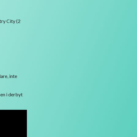
ry City (2
are, inte
en i derbyt