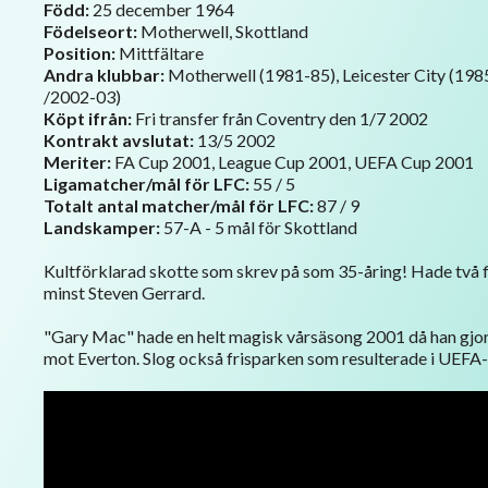
Född:
25 december 1964
Födelseort:
Motherwell, Skottland
Position:
Mittfältare
Andra klubbar:
Motherwell (1981-85), Leicester City (1985
/2002-03)
Köpt ifrån:
Fri transfer från Coventry den 1/7 2002
Kontrakt avslutat:
13/5 2002
Meriter:
FA Cup 2001, League Cup 2001, UEFA Cup 2001
Ligamatcher/mål för LFC:
55 / 5
Totalt antal matcher/mål för LFC:
87 / 9
Landskamper:
57-A - 5 mål för Skottland
Kultförklarad skotte som skrev på som 35-åring! Hade två fi
minst Steven Gerrard.
"Gary Mac" hade en helt magisk vårsäsong 2001 då han gjorde
mot Everton. Slog också frisparken som resulterade i UEFA-