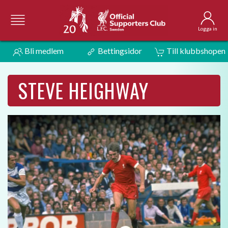
Logga in
Bli medlem
Bettingsidor
Till klubbshopen
STEVE HEIGHWAY