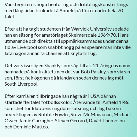
Vänsterytterns höga benföring och dribblingskonster längs
med långsidan brukade få Anfield på fötter under hela 70-
talet.
Efter att ha tagit studenten från Warvick University spelade
han en säsong för amatörlaget Skelmersdale 1969/70. Hans
utmanande och direkta stil uppmärksammades under denna
tid av Liverpool som snabbt högg på en spelare man inte ville
låta någon annan få chansen att knyta till sig.
Det var visserligen Shankly som såg till att 21-åringens namn
hamnade på kontraktet, men det var Bob Paisley, som via sin
son, först fick ögonen på irländaren sedan dennes lag möt
South Liverpool.
Efter karriären tillbringade han några år i USA där han
startade flertalet fotbollsskolor. Återvände till Anfield 1986
som chef för klubbens ungdomssatsning och låg bakom
utvecklingen av Robbie Fowler, Steve McManaman, Michael
Owen, Jamie Carragher, Steven Gerrard, David Thompson
och Dominic Matteo.