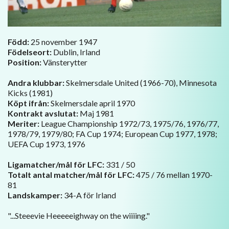
Född:
25 november 1947
Födelseort:
Dublin, Irland
Position:
Vänsterytter
Andra klubbar:
Skelmersdale United (1966-70), Minnesota
Kicks (1981)
Köpt ifrån:
Skelmersdale april 1970
Kontrakt avslutat:
Maj 1981
Meriter:
League Championship 1972/73, 1975/76, 1976/77,
1978/79, 1979/80; FA Cup 1974; European Cup 1977, 1978;
UEFA Cup 1973, 1976
Ligamatcher/mål för LFC:
331 / 50
Totalt antal matcher/mål för LFC:
475 / 76 mellan 1970-
81
Landskamper:
34-A för Irland
"...Steeevie Heeeeeighway on the wiiiing."