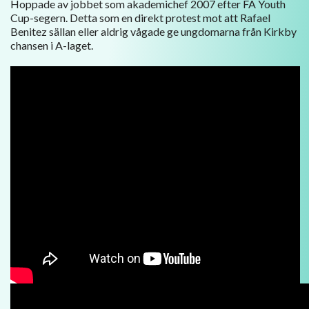
Hoppade av jobbet som akademichef 2007 efter FA Youth
Cup-segern. Detta som en direkt protest mot att Rafael
Benitez sällan eller aldrig vågade ge ungdomarna från Kirkby
chansen i A-laget.