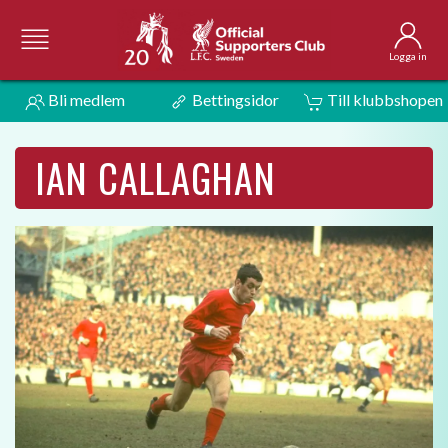
Logga in
Bli medlem
Bettingsidor
Till klubbshopen
IAN CALLAGHAN