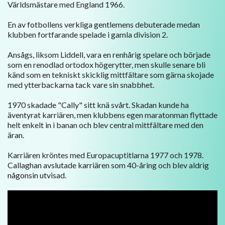
Världsmästare med England 1966.
En av fotbollens verkliga gentlemens debuterade medan
klubben fortfarande spelade i gamla division 2.
Ansågs, liksom Liddell, vara en renhårig spelare och började
som en renodlad ortodox högerytter, men skulle senare bli
känd som en tekniskt skicklig mittfältare som gärna skojade
med ytterbackarna tack vare sin snabbhet.
1970 skadade "Cally" sitt knä svårt. Skadan kunde ha
äventyrat karriären, men klubbens egen maratonman flyttade
helt enkelt in i banan och blev central mittfältare med den
äran.
Karriären kröntes med Europacuptitlarna 1977 och 1978.
Callaghan avslutade karriären som 40-åring och blev aldrig
någonsin utvisad.