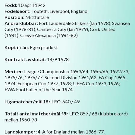
Född:
10 april 1942
Födelseort:
Toxteth, Liverpool, England
Position:
Mittfältare
Andra klubbar:
Fort Lauderdale Strikers (lån 1978), Swansea
City (1978-81), Canberra City (lån 1979), Cork United
(1981), Crewe Alexandra (1981-82)
Köpt ifrån:
Egen produkt
Kontrakt avslutat:
14/9 1978
Meriter:
League Championship 1963/64, 1965/66, 1972/73,
1975/76, 1976/77; Second Division 1961/62; FA Cup 1965,
1974; European Cup 1977, 1978; UEFA Cup 1973, 1976;
FWA Footballer of the Year 1974
Ligamatcher/mål för LFC:
640 / 49
Totalt antal matcher/mål för LFC:
857 / 68 (klubbrekord)
mellan 1960-78
Landskamper:
4-A för England mellan 1966-77.