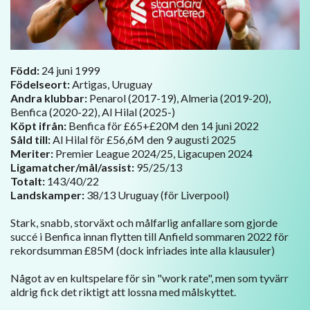
Född:
24 juni 1999
Födelseort:
Artigas, Uruguay
Andra klubbar:
Penarol (2017-19), Almeria (2019-20),
Benfica (2020-22), Al Hilal (2025-)
Köpt ifrån:
Benfica för £65+£20M den 14 juni 2022
Såld till:
Al Hilal för £56,6M den 9 augusti 2025
Meriter:
Premier League 2024/25, Ligacupen 2024
Ligamatcher/mål/assist:
95/25/13
Totalt:
143/40/22
Landskamper:
38/13 Uruguay (för Liverpool)
Stark, snabb, storväxt och målfarlig anfallare som gjorde
succé i Benfica innan flytten till Anfield sommaren 2022 för
rekordsumman £85M (dock infriades inte alla klausuler)
Något av en kultspelare för sin "work rate", men som tyvärr
aldrig fick det riktigt att lossna med målskyttet.