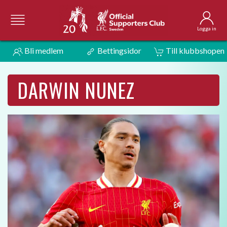
Logga in
Bli medlem
Bettingsidor
Till klubbshopen
DARWIN NUNEZ