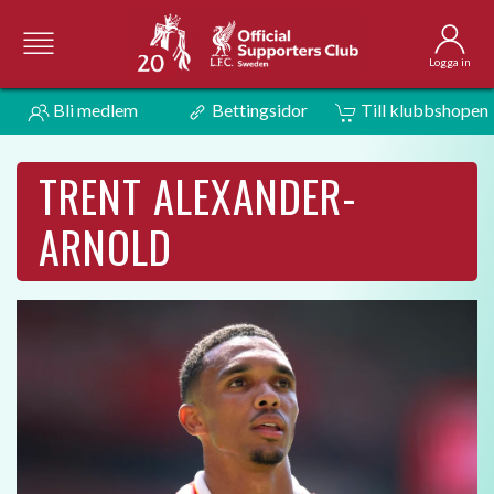
Logga in
Bli medlem
Bettingsidor
Till klubbshopen
TRENT ALEXANDER-
ARNOLD