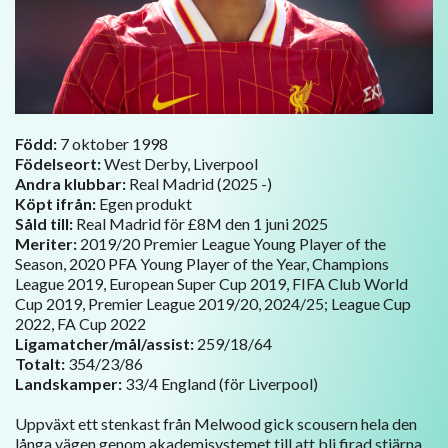
Född:
7 oktober 1998
Födelseort:
West Derby, Liverpool
Andra klubbar:
Real Madrid (2025 -)
Köpt ifrån:
Egen produkt
Såld till:
Real Madrid för £8M den 1 juni 2025
Meriter:
2019/20 Premier League Young Player of the
Season, 2020 PFA Young Player of the Year, Champions
League 2019, European Super Cup 2019, FIFA Club World
Cup 2019, Premier League 2019/20, 2024/25; League Cup
2022, FA Cup 2022
Ligamatcher/mål/assist:
259/18/64
Totalt:
354/23/86
Landskamper:
33/4 England (för Liverpool)
Uppväxt ett stenkast från Melwood gick scousern hela den
långa vägen genom akademisystemet till att bli firad stjärna.