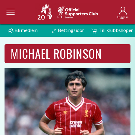
Logga in
Bli medlem
Bettingsidor
Till klubbshopen
MICHAEL ROBINSON