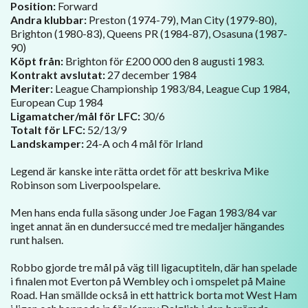
Position:
Forward
Andra klubbar:
Preston (1974-79), Man City (1979-80),
Brighton (1980-83), Queens PR (1984-87), Osasuna (1987-
90)
Köpt från:
Brighton för £200 000 den 8 augusti 1983.
Kontrakt avslutat:
27 december 1984
Meriter:
League Championship 1983/84, League Cup 1984,
European Cup 1984
Ligamatcher/mål för LFC:
30/6
Totalt för LFC:
52/13/9
Landskamper:
24-A och 4 mål för Irland
Legend är kanske inte rätta ordet för att beskriva Mike
Robinson som Liverpoolspelare.
Men hans enda fulla säsong under Joe Fagan 1983/84 var
inget annat än en dundersuccé med tre medaljer hängandes
runt halsen.
Robbo gjorde tre mål på väg till ligacuptiteln, där han spelade
i finalen mot Everton på Wembley och i omspelet på Maine
Road. Han smällde också in ett hattrick borta mot West Ham