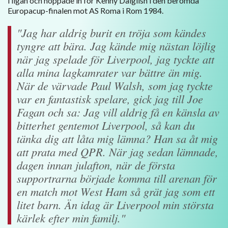
i ligan och hoppade in för Kenny Dalglish i den berömda
Europacup-finalen mot AS Roma i Rom 1984.
"Jag har aldrig burit en tröja som kändes
tyngre att bära. Jag kände mig nästan löjlig
när jag spelade för Liverpool, jag tyckte att
alla mina lagkamrater var bättre än mig.
När de värvade Paul Walsh, som jag tyckte
var en fantastisk spelare, gick jag till Joe
Fagan och sa: Jag vill aldrig få en känsla av
bitterhet gentemot Liverpool, så kan du
tänka dig att låta mig lämna? Han sa åt mig
att prata med QPR. När jag sedan lämnade,
dagen innan julafton, när de första
supportrarna började komma till arenan för
en match mot West Ham så grät jag som ett
litet barn. Än idag är Liverpool min största
kärlek efter min familj."