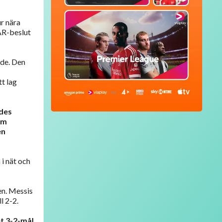
r nära
AR-beslut
ade. Den
tt lag
ades
om
en
 i nät och
en. Messis
l 2-2.
et 3-2-mål