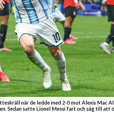
teskräll när de ledde med 2-0 mot Alexis Mac All
n. Sedan satte Lionel Messi fart och såg till att 