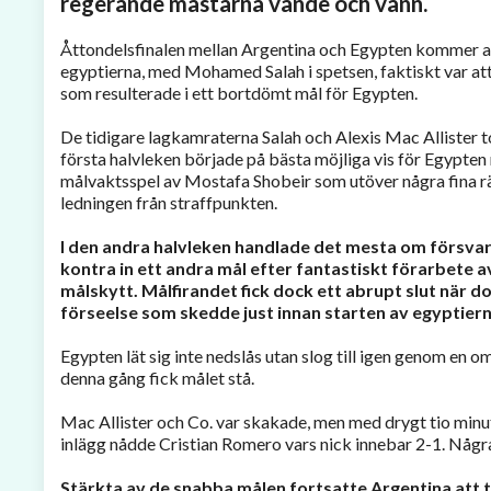
regerande mästarna vände och vann.
Åttondelsfinalen mellan Argentina och Egypten kommer att
egyptierna, med Mohamed Salah i spetsen, faktiskt var at
som resulterade i ett bortdömt mål för Egypten.
De tidigare lagkamraterna Salah och Alexis Mac Allister t
första halvleken började på bästa möjliga vis för Egypten
målvaktsspel av Mostafa Shobeir som utöver några fina rädd
ledningen från straffpunkten.
I den andra halvleken handlade det mesta om försvar
kontra in ett andra mål efter fantastiskt förarbet
målskytt. Målfirandet fick dock ett abrupt slut när d
förseelse som skedde just innan starten av egyptiern
Egypten lät sig inte nedslås utan slog till igen genom en o
denna gång fick målet stå.
Mac Allister och Co. var skakade, men med drygt tio minuter
inlägg nådde Cristian Romero vars nick innebar 2-1. Några 
Stärkta av de snabba målen fortsatte Argentina att t