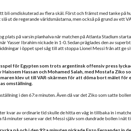
 bli omdiskuterad av flera skäl. Först och främst med tanke på hu
t slå ut de regerande världsmästarna, men också på grund av ett V
og plats på varsin planhalva när matchen på Atlanta Stadium start
 när Yasser Ibrahim nickade in 1-0. Sedan präglades den av superbt
ningar i öppet spel såg till att stoppa Lionel Messi från att ge si
sspel för Egypten som trots argentinsk offensiv press lyck
e av Haissem Hassan och Mohamed Salah, med Mostafa Ziko s
omaren klev ut till VAR-skärmen för att döma bort målet för 
as omställning.
mställning i den 67:e minuten. Även då var det Ziko som satte bollen
 kvar av ordinarie tid skulle de hitta en väg in tillbaka in i match
få minuter senare var det Messi själv som dundrade bollen i nät til
rycka på och i den 92:a minuten nickade Enzo Fernandez in d