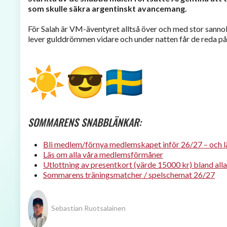
som skulle säkra argentinskt avancemang.
För Salah är VM-äventyret alltså över och med stor sannol
lever gulddrömmen vidare och under natten får de reda på 
SOMMARENS SNABBLÄNKAR:
Bli medlem/förnya medlemskapet ​inför 26/27 – och lä
Läs om alla våra medlemsförmåner
Utlottning av presentkort (värde 15000 kr) bland all
Sommarens träningsmatcher / spelschemat 26/27
Sebastian Ruotsalainen