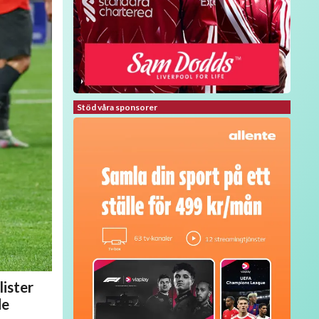
Stöd våra sponsorer
ister
de