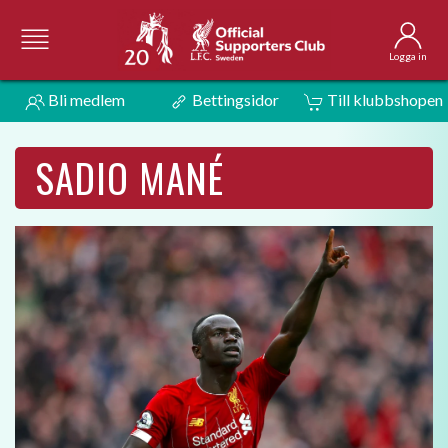
Logga in
Bli medlem
Bettingsidor
Till klubbshopen
SADIO MANÉ