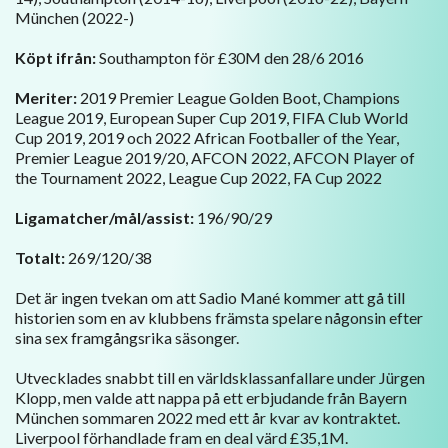
München (2022-)
Köpt ifrån:
Southampton för £30M den 28/6 2016
Meriter:
2019 Premier League Golden Boot, Champions
League 2019, European Super Cup 2019, FIFA Club World
Cup 2019, 2019 och 2022 African Footballer of the Year,
Premier League 2019/20, AFCON 2022, AFCON Player of
the Tournament 2022, League Cup 2022, FA Cup 2022
Ligamatcher/mål/assist:
196/90/29
Totalt:
269/120/38
Det är ingen tvekan om att Sadio Mané kommer att gå till
historien som en av klubbens främsta spelare någonsin efter
sina sex framgångsrika säsonger.
Utvecklades snabbt till en världsklassanfallare under Jürgen
Klopp, men valde att nappa på ett erbjudande från Bayern
München sommaren 2022 med ett år kvar av kontraktet.
Liverpool förhandlade fram en deal värd £35,1M.